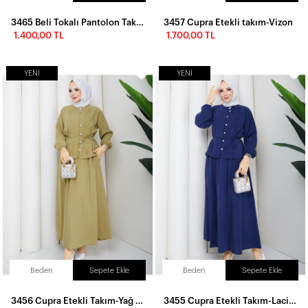
3465 Beli Tokalı Pantolon Takım-Lacivert
3457 Cupra Etekli takım-Vizon
1.400,00 TL
1.700,00 TL
YENI
YENI
Beden
Sepete Ekle
Beden
Sepete Ekle
3456 Cupra Etekli Takım-Yağ Yeşili
3455 Cupra Etekli Takım-Lacivert