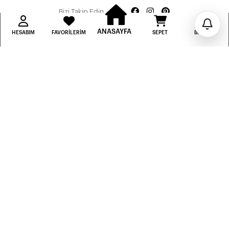
Bizi Takip Edin
ANASAYFA
HESABIM
FAVORILERIM
SEPET
BILDIRIM
Bilgi
Hesabım
Hızlı Erişim
BUSE BUTİK
Bu site
Vikaon E-Ticaret sistemleri
ile hazırlanmıştır.