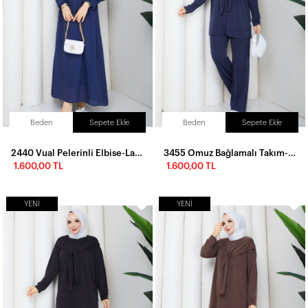
Beden
Sepete Ekle
Beden
Sepete Ekle
2440 Vual Pelerinli Elbise-Lacivert
3455 Omuz Bağlamalı Takım-Lacivert
1.600,00 TL
1.600,00 TL
YENI
YENI