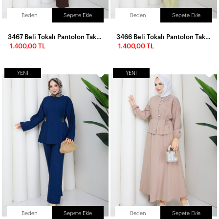
Beden
Sepete Ekle
Beden
Sepete Ekle
3467 Beli Tokalı Pantolon Takım-Acı Kahve
3466 Beli Tokalı Pantolon Takım-Yağ Yeşili
1.400,00 TL
1.400,00 TL
YENI
YENI
Beden
Sepete Ekle
Beden
Sepete Ekle