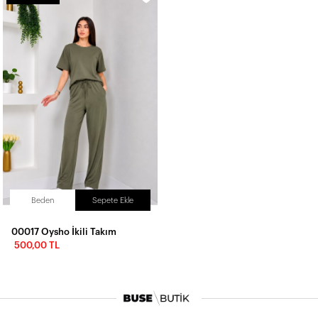
Beden
Sepete Ekle
00017 Oysho İkili Takım
İlk Siparişine Özel %5 İndirim
500,00 TL
3000 TL VE ÜZERİ ÜCRETSİZ KARGO
300 TL DEN BAŞLAYAN FİYATLAR