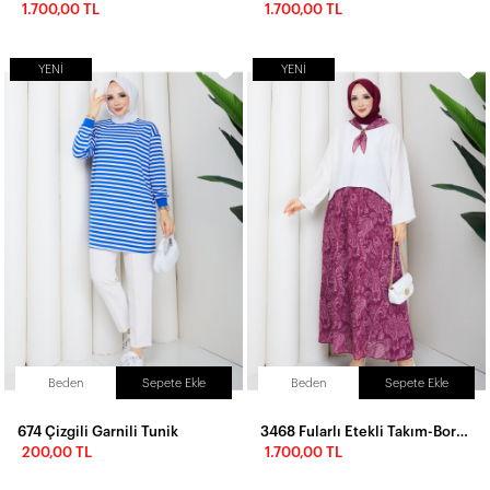
1.700,00 TL
1.700,00 TL
YENI
YENI
Beden
Sepete Ekle
Beden
Sepete Ekle
674 Çizgili Garnili Tunik
3468 Fularlı Etekli Takım-Bordo
200,00 TL
1.700,00 TL