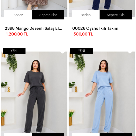
Beden
Sepete Ekle
Beden
Sepete Ekle
2398 Mango Desenli Salaş Elbise-Kahve
00026 Oysho İkili Takım
1.200,00 TL
500,00 TL
YENI
YENI