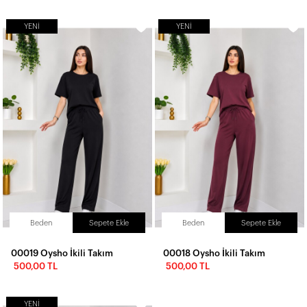
YENI
YENI
Beden
Sepete Ekle
Beden
Sepete Ekle
00019 Oysho İkili Takım
00018 Oysho İkili Takım
500,00 TL
500,00 TL
YENI