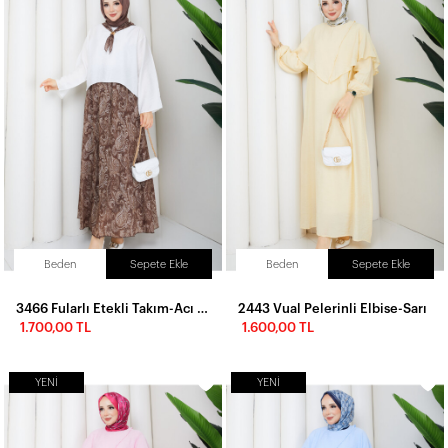
Beden
Sepete Ekle
Beden
Sepete Ekle
3466 Fularlı Etekli Takım-Acı Kahve
2443 Vual Pelerinli Elbise-Sarı
1.700,00 TL
1.600,00 TL
YENI
YENI