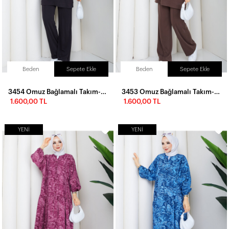
Beden
Sepete Ekle
Beden
Sepete Ekle
3454 Omuz Bağlamalı Takım-Siyah
3453 Omuz Bağlamalı Takım-Acı Kahve
1.600,00 TL
1.600,00 TL
YENI
YENI