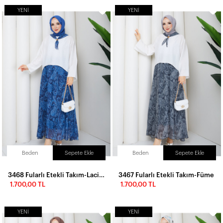
YENI
YENI
Beden
Sepete Ekle
Beden
Sepete Ekle
3468 Fularlı Etekli Takım-Lacivert
3467 Fularlı Etekli Takım-Füme
1.700,00 TL
1.700,00 TL
YENI
YENI