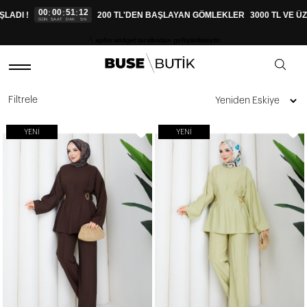
00
00
51
11
:
:
:
!
200 TL'DEN BAŞLAYAN GÖMLEKLER
3000 TL VE ÜZERİ 
GÜN
SAAT
DAK
SN
aplio widget tarafından geliştirilmiştir.
Filtrele
YENI
YENI