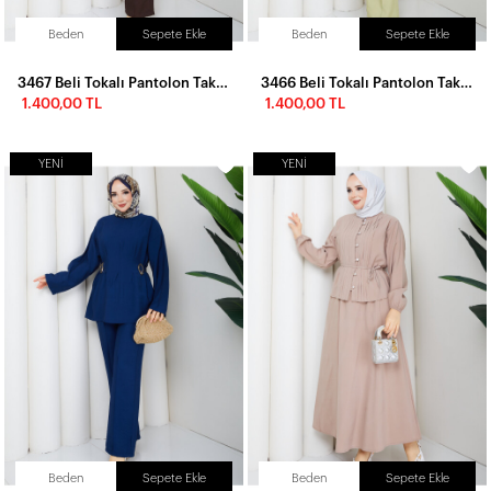
Beden
Sepete Ekle
Beden
Sepete Ekle
3467 Beli Tokalı Pantolon Takım-Acı Kahve
3466 Beli Tokalı Pantolon Takım-Yağ Yeşili
1.400,00 TL
1.400,00 TL
YENI
YENI
Beden
Sepete Ekle
Beden
Sepete Ekle