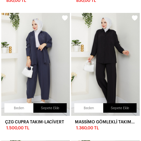
850,00 TL
850,00 TL
Beden
Sepete Ekle
Beden
Sepete Ekle
ÇZG CUPRA TAKIM-LACİVERT
MASSİMO GÖMLEKLİ TAKIM-SİYAH
1.500,00 TL
1.360,00 TL