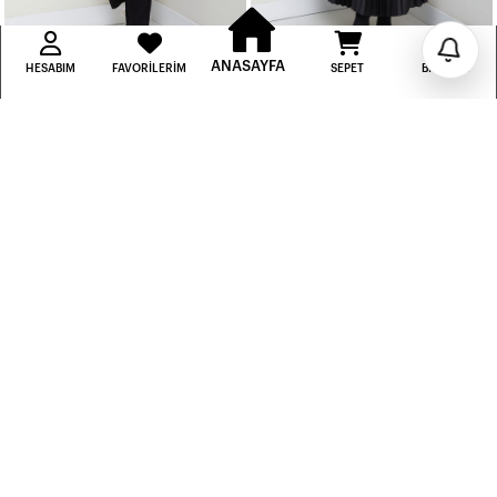
Beden
Sepete Ekle
Beden
Sepete Ekle
ANASAYFA
HESABIM
FAVORILERIM
SEPET
BILDIRIM
ÇLK KİMONOLU TAKIM-SİYAH
KALIN ÇİZGİLİ CROP ETEK KOMBİN-SİYAH
900,00 TL
800,00 TL
Beden
Sepete Ekle
Beden
Sepete Ekle