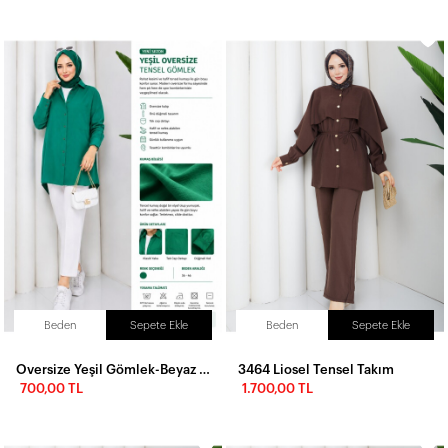
Beden
Sepete Ekle
Beden
Sepete Ekle
Oversize Yeşil Gömlek-Beyaz kumaş pantolon
3464 Liosel Tensel Takım
700,00 TL
1.700,00 TL