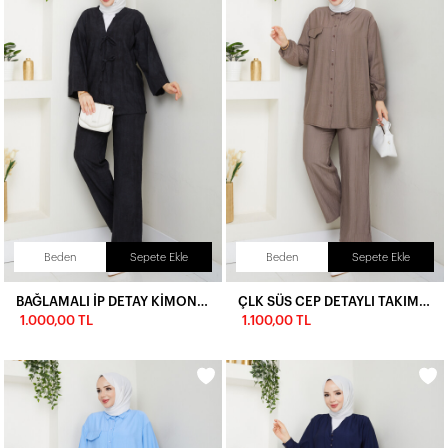
Beden
Sepete Ekle
Beden
Sepete Ekle
BAĞLAMALI İP DETAY KİMONO TAKIM - SİYAH
ÇLK SÜS CEP DETAYLI TAKIM - VİZON
1.000,00 TL
1.100,00 TL