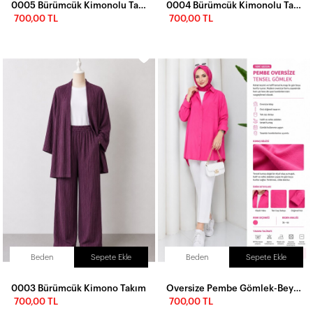
0005 Bürümcük Kimonolu Takım
0004 Bürümcük Kimonolu Takım
700,00 TL
700,00 TL
Beden
Sepete Ekle
Beden
Sepete Ekle
0003 Bürümcük Kimono Takım
Oversize Pembe Gömlek-Beyaz kumaş pantolon
700,00 TL
700,00 TL