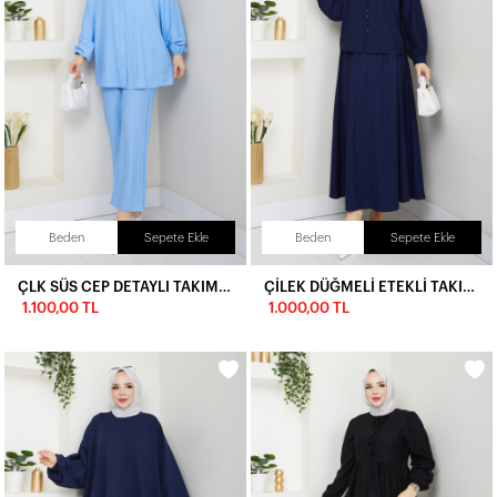
Beden
Sepete Ekle
Beden
Sepete Ekle
ÇLK SÜS CEP DETAYLI TAKIM - BEBE MAVİ
ÇİLEK DÜĞMELİ ETEKLİ TAKIM-LACİVERT
1.100,00 TL
1.000,00 TL