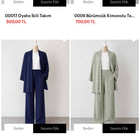
Beden
Sepete Ekle
Beden
Sepete Ekle
00017 Oysho İkili Takım
0006 Bürümcük Kimonolu Takım
500,00 TL
700,00 TL
Beden
Sepete Ekle
Beden
Sepete Ekle