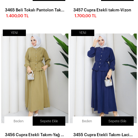
3465 Beli Tokalı Pantolon Takım-Lacivert
3457 Cupra Etekli takım-Vizon
1.400,00 TL
1.700,00 TL
YENI
YENI
Beden
Sepete Ekle
Beden
Sepete Ekle
3456 Cupra Etekli Takım-Yağ Yeşili
3455 Cupra Etekli Takım-Lacivert