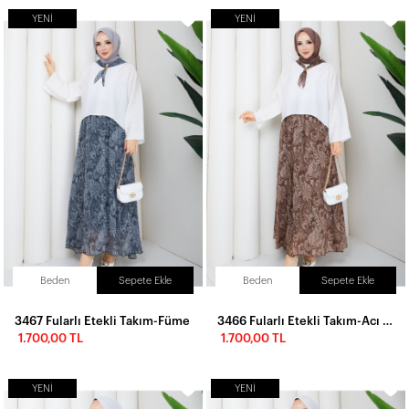
YENI
YENI
Beden
Sepete Ekle
Beden
Sepete Ekle
3467 Fularlı Etekli Takım-Füme
3466 Fularlı Etekli Takım-Acı Kahve
1.700,00 TL
1.700,00 TL
YENI
YENI