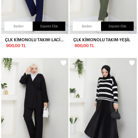
Beden
Sepete Ekle
Beden
Sepete Ekle
ÇLK KİMONOLU TAKIM-LACİVERT
ÇLK KİMONOLU TAKIM-YEŞİL
900,00 TL
900,00 TL
İlk Siparişine Özel %5 İndirim
3000 TL VE ÜZERİ ÜCRETSİZ KARGO
300 TL DEN BAŞLAYAN FİYATLAR