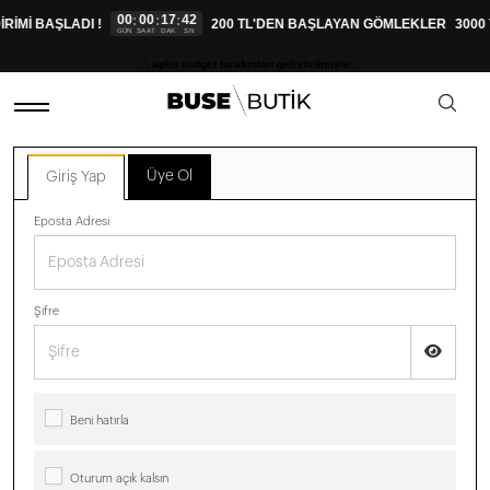
00
00
17
42
:
:
:
RİMİ BAŞLADI !
200 TL'DEN BAŞLAYAN GÖMLEKLER
3000
GÜN
SAAT
DAK
SN
aplio widget tarafından geliştirilmiştir.
Üye Ol
Giriş Yap
Eposta Adresi
Şifre
Beni hatırla
Oturum açık kalsın