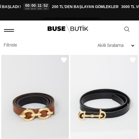
00
00
11
52
:
:
:
 BAŞLADI !
200 TL'DEN BAŞLAYAN GÖMLEKLER
3000 TL 
GÜN
SAAT
DAK
SN
aplio widget tarafından geliştirilmiştir.
Filtrele