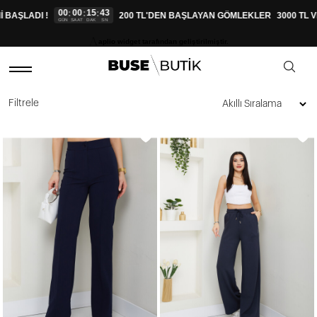
00
00
15
43
:
:
:
 BAŞLADI !
200 TL'DEN BAŞLAYAN GÖMLEKLER
3000 TL 
GÜN
SAAT
DAK
SN
aplio widget tarafından geliştirilmiştir.
Filtrele