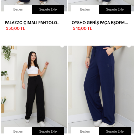
Beden
Sepete Ekle
Beden
Sepete Ekle
PALAZZO ÇIMALI PANTOLON-LACİVERT
OYSHO GENİŞ PAÇA EŞOFMAN-FÜME
350,00 TL
540,00 TL
Beden
Sepete Ekle
Beden
Sepete Ekle