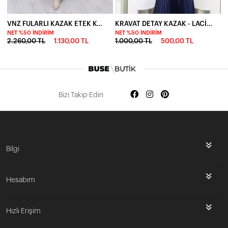
VNZ FULARLI KAZAK ETEK KOMBİN -VİZON
KRAVAT DETAY KAZAK - LACİVERT
NET %50 İNDIRIM
NET %50 İNDIRIM
2.260,00 TL
1.130,00 TL
1.000,00 TL
500,00 TL
Bizi Takip Edin
Bilgi
Hesabım
Hızlı Erişim