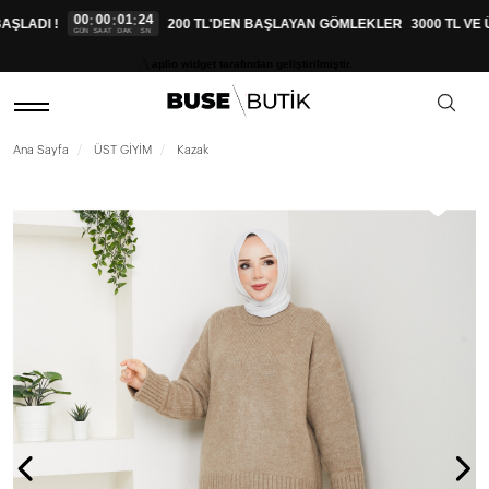
00
00
01
23
:
:
:
ŞLADI !
200 TL'DEN BAŞLAYAN GÖMLEKLER
3000 TL VE 
GÜN
SAAT
DAK
SN
aplio widget tarafından geliştirilmiştir.
Ana Sayfa
ÜST GİYİM
Kazak