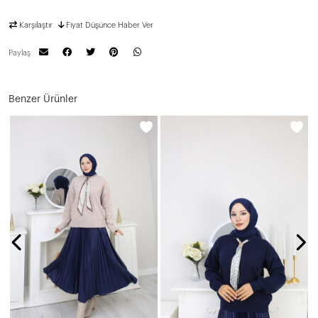
Karşılaştır
Fiyat Düşünce Haber Ver
Paylaş
Benzer Ürünler
N
1