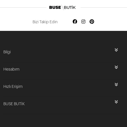
Bizi Takip Edin
Bilgi
Hesabım
Hızlı Erişim
BUSE BUTİK
İlk Siparişine Özel %5 İndirim
3000 TL VE ÜZERİ ÜCRETSİZ KARGO