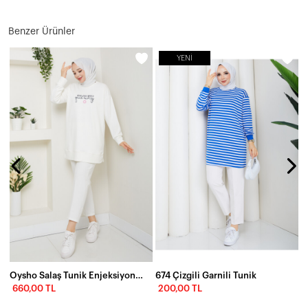
Benzer Ürünler
YENI
Oysho Salaş Tunik Enjeksiyon Baskılı Beyaz
674 Çizgili Garnili Tunik
660,00 TL
200,00 TL