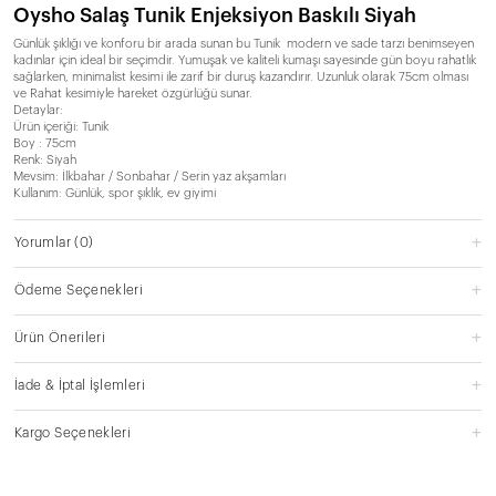
Oysho Salaş Tunik Enjeksiyon Baskılı Siyah
Günlük şıklığı ve konforu bir arada sunan bu Tunik modern ve sade tarzı benimseyen
kadınlar için ideal bir seçimdir. Yumuşak ve kaliteli kumaşı sayesinde gün boyu rahatlık
sağlarken, minimalist kesimi ile zarif bir duruş kazandırır. Uzunluk olarak 75cm olması
ve Rahat kesimiyle hareket özgürlüğü sunar.
Detaylar:
Ürün içeriği: Tunik
Boy : 75cm
Renk: Siyah
Mevsim: İlkbahar / Sonbahar / Serin yaz akşamları
Kullanım: Günlük, spor şıklık, ev giyimi
Yorumlar
(0)
Ödeme Seçenekleri
Ürün Önerileri
İade & İptal İşlemleri
Kargo Seçenekleri