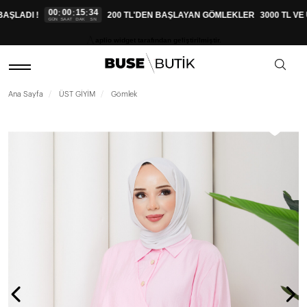
00
00
15
33
:
:
:
ŞLADI !
200 TL'DEN BAŞLAYAN GÖMLEKLER
3000 TL VE 
GÜN
SAAT
DAK
SN
aplio widget tarafından geliştirilmiştir.
Ana Sayfa
ÜST GİYİM
Gömlek