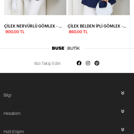
ÇİLEK NERVÜRLÜ GÖMLEK - LACİVERT
ÇİLEK BELDEN İPLİ GÖMLEK - LACİVERT
900,00 TL
860,00 TL
Bizi Takip Edin
Bilgi
Hesabım
Hızlı Erişim