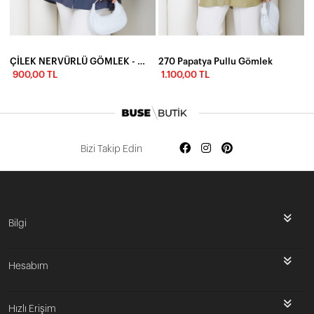
ÇİLEK NERVÜRLÜ GÖMLEK - ANTRASİT
270 Papatya Pullu Gömlek
900,00 TL
1.100,00 TL
Bizi Takip Edin
Bilgi
Hesabım
Hızlı Erişim